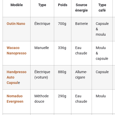
Modèle
Type
Poids
Source
Type
énergie
café
Outin Nano
Électrique
700g
Batterie
Capsule
&
moulu
Wacaco
Manuelle
336g
Eau
Moulu
Nanopresso
chaude
&
capsule
Handpresso
Électrique
880g
Allume-
Capsule
Auto
(voiture)
cigare
Capsul
e
Nomaduo
Méthode
290g
Eau
Moulu
Evergreen
douce
chaude