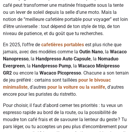
café peut transformer une matinée frisquette sous la tente
ou un lever de soleil depuis la selle d’une moto. Mais la
notion de “meilleure cafetière portable pour voyager” est loin
d’être universelle : tout dépend de ton style de trip, de ton
niveau de patience, et du goût que tu recherches.
En 2025, l’offre de
cafetières portables
est plus riche que
jamais, avec des modèles comme la
Outin Nano
, la
Wacaco
Nanopresso
, la
Handpresso Auto Capsule
, la
Nomaduo
Evergreen
, la
Handpresso Pump
, la
Wacaco Minipresso
GR2
ou encore la
Wacaco Picopresso
. Chacune a son terrain
de jeu préféré : certains sont taillées
pour le bivouac
minimaliste
, d’autres
pour la voiture ou la vanlife
, d’autres
encore pour les puristes du ristretto.
Pour choisir, il faut d’abord cerner tes priorités : tu veux un
espresso rapide au bord de la route, ou la possibilité de
moudre ton café frais et de savourer la lenteur du geste ? Tu
pars léger, ou tu acceptes un peu plus d’encombrement pour