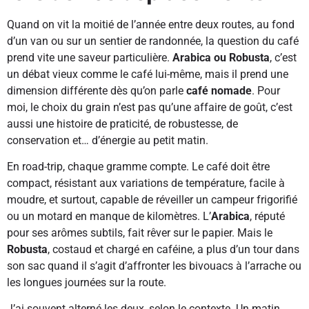
Quand on vit la moitié de l’année entre deux routes, au fond
d’un van ou sur un sentier de randonnée, la question du café
prend vite une saveur particulière.
Arabica ou Robusta
, c’est
un débat vieux comme le café lui-même, mais il prend une
dimension différente dès qu’on parle
café nomade
. Pour
moi, le choix du grain n’est pas qu’une affaire de goût, c’est
aussi une histoire de praticité, de robustesse, de
conservation et… d’énergie au petit matin.
En road-trip, chaque gramme compte. Le café doit être
compact, résistant aux variations de température, facile à
moudre, et surtout, capable de réveiller un campeur frigorifié
ou un motard en manque de kilomètres. L’
Arabica
, réputé
pour ses arômes subtils, fait rêver sur le papier. Mais le
Robusta
, costaud et chargé en caféine, a plus d’un tour dans
son sac quand il s’agit d’affronter les bivouacs à l’arrache ou
les longues journées sur la route.
J’ai souvent alterné les deux, selon le contexte. Un matin